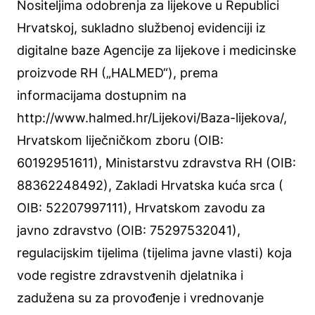
Nositeljima odobrenja za lijekove u Republici
Hrvatskoj, sukladno službenoj evidenciji iz
digitalne baze Agencije za lijekove i medicinske
proizvode RH („HALMED“), prema
informacijama dostupnim na
http://www.halmed.hr/Lijekovi/Baza-lijekova/​,​
Hrvatskom liječničkom zboru (OIB:
60192951611), ​Ministarstvu zdravstva RH (OIB:
88362248492), Zakladi Hrvatska kuća srca (
OIB: 52207997111), Hrvatskom zavodu za
javno zdravstvo (OIB: 75297532041),​
regulacijskim tijelima (tijelima javne vlasti) koja
vode registre zdravstvenih djelatnika i
zadužena su za provođenje i vrednovanje