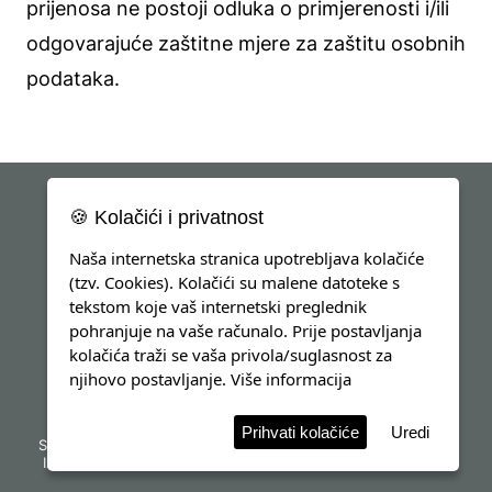
prijenosa ne postoji odluka o primjerenosti i/ili
odgovarajuće zaštitne mjere za zaštitu osobnih
podataka.
🍪 Kolačići i privatnost
Naša internetska stranica upotrebljava kolačiće
(tzv. Cookies). Kolačići su malene datoteke s
tekstom koje vaš internetski preglednik
pohranjuje na vaše računalo. Prije postavljanja
kolačića traži se vaša privola/suglasnost za
njihovo postavljanje.
Više informacija
Prihvati kolačiće
Uredi
Sva prava pridržana
d8solutions
info@h-liga.hr
Impressum
Izjava o kolačićima
Opća uredba o zaštiti osobnih podataka