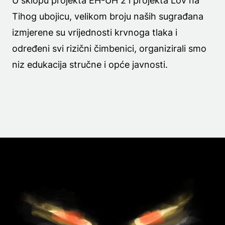
U sklopu projekta EH-UH 2 i projekta Lov na
Tihog ubojicu, velikom broju naših sugrađana
izmjerene su vrijednosti krvnoga tlaka i
određeni svi rizični čimbenici, organizirali smo
niz edukacija stručne i opće javnosti.
.