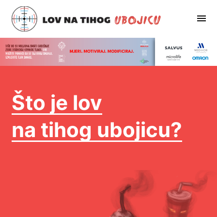
Što je lov
na tihog ubojicu?