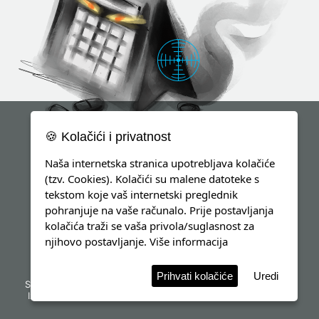
🍪 Kolačići i privatnost
Naša internetska stranica upotrebljava kolačiće
(tzv. Cookies). Kolačići su malene datoteke s
tekstom koje vaš internetski preglednik
pohranjuje na vaše računalo. Prije postavljanja
kolačića traži se vaša privola/suglasnost za
njihovo postavljanje.
Više informacija
Prihvati kolačiće
Uredi
Sva prava pridržana
d8solutions
info@h-liga.hr
Impressum
Izjava o kolačićima
Opća uredba o zaštiti osobnih podataka