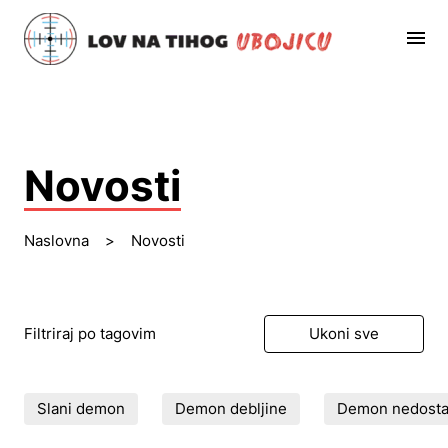
Novosti
Naslovna
>
Novosti
Filtriraj po tagovim
Ukoni sve
Slani demon
Demon debljine
Demon nedostatk