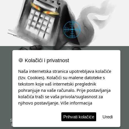
🍪 Kolačići i privatnost
Naša internetska stranica upotrebljava kolačiće
(tzv. Cookies). Kolačići su malene datoteke s
tekstom koje vaš internetski preglednik
pohranjuje na vaše računalo. Prije postavljanja
kolačića traži se vaša privola/suglasnost za
njihovo postavljanje.
Više informacija
Prihvati kolačiće
Uredi
Sva prava pridržana
d8solutions
info@h-liga.hr
Impressum
Izjava o kolačićima
Opća uredba o zaštiti osobnih podataka